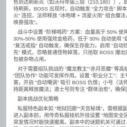
色到达刷新点（如沃玛寺庙三层（210,180）），启
待刷新。BOSS 出现时，自动触发 “全力攻击” 脚本
火” 连招，法师释放 “冰咆哮 + 流星火雨” 组合魔法
唤兽强攻”。
战斗中设置 “阶梯喝药” 方案：血量高于 50% 
30%-50% 使用强效金疮药，低于 30% 自动使用
“复活戒指” 自动触发，确保生存能力。启用 “自动捡物
先” 模式，忽略普通怪物掉落，只拾取 BOSS 爆
包被杂物占用。
对于需要组队挑战的 “魔龙教主”“赤月恶魔” 等高
“团队协作” 功能可发挥作用。设置 “职业分工”：
害，开启 “自动嘲讽” 吸引 BOSS 仇恨；小号（法
持距离释放魔法；道士号则专注 “群体治愈”，确
副本挑战优化策略
私服特色副本如 “地狱回廊”“天宫秘境”，需根据
进入副本前，用传奇私服挂机外挂设置 “地图安全区”
突发情况时能快速撤离。副本中的谜题机关可通过 “