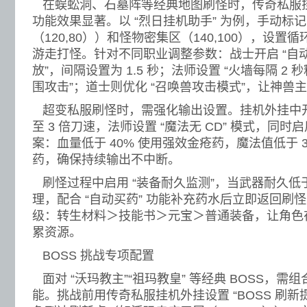
在蜈蚣洞、石墓阵等经典地图刷怪时，传奇私服挂机
功能效果显著。以 “烈日挂机助手” 为例，手动标
（120,80））和怪物密集区（140,100），设
游走打怪。针对不同职业调整参数：战士开启 “自动刺
放”，间隔设置为 1.5 秒；法师设置 “火墙每隔 2 
围攻击”；道士则优化 “召唤兽攻击模式”，让神兽
超变私服刷怪时，需强化输出设置。挂机外挂中开启
至 3 倍刀速，法师设置 “魔法无 CD” 模式，同时启
案：血量低于 40% 使用强效金疮药，魔法值低于 
药，确保持续输出不中断。
刷怪过程中启用 “装备耐久监测”，当武器耐久低于
理，配合 “自动买药” 功能补充药水后立即返回刷
级：转生材料＞技能书＞元宝＞普通装备，让角色
累资源。
BOSS 挑战专项配置
面对 “沃玛教主”“祖玛教皇” 等经典 BOSS，
能。挑战前用传奇私服挂机外挂设置 “BOSS 刷新提