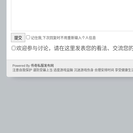
记住我,下次回复时不用重新输入个人信息
◎欢迎参与讨论，请在这里发表您的看法、交流您
Powered By
传奇私服发布网
注意自我保护 谨防受骗上当 适度游戏益脑 沉迷游戏伤身 合理安排时间 享受健康生