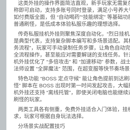
这类外挂的操作界面简洁直观，新手玩家无需复
称即可启动，支持多账号同时登录，满足小号养大
如付费版全面，但 “自动喝药”“技能绑定” 等基础
普通刷怪，是低成本体验私服乐趣的理想选择。
传奇私服挂机外挂则聚焦深度自动化，“烈日挂机助
是典型代表，支持复杂脚本编写和多场景适配。其核
务流程”，玩家可手动录制任务步骤，让角色自动
全流程操作，甚至能应对需要解谜的支线任务。针
机外挂优化了 “多倍攻击” 和 “加速移动” 参数，战
法师设置 “全屏魔法” 范围，在超变服等快节奏场
特色功能 “BOSS 定点守候” 能让角色提前到达
怪” 脚本在 BOSS 出现时第一时间发起攻击，大
机外挂还支持 “离线托管”，即使关闭电脑也能继
刷怪的玩家。
两类工具各有侧重，免费外挂适合入门体验，挂
求，玩家可根据自身玩法选择。
分场景实战配置技巧