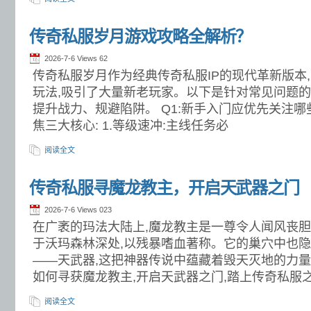
传奇私服岁月游戏攻略全解析？
2026-7-6 Views
62
传奇私服岁月作为经典传奇私服IP的现代革新版本
玩法,吸引了大量新老玩家。以下是针对常见问题的
提升战力、规避陷阱。 Q1:新手入门应优先关注哪些
焦三大核心: 1.等级速冲:主线任务必
阅读全文
传奇私服寻魔龙教主，开启天武器之门
2026-7-6 Views
023
在广袤的玛法大陆上,魔龙教主是一尊令人闻风丧胆
于沃玛森林深处,以残暴嗜血著称。它的巢穴中也
——天武器,这把神器传说中蕴藏着毁天灭地的力
如何寻获魔龙教主,开启天武器之门,踏上传奇私服
阅读全文