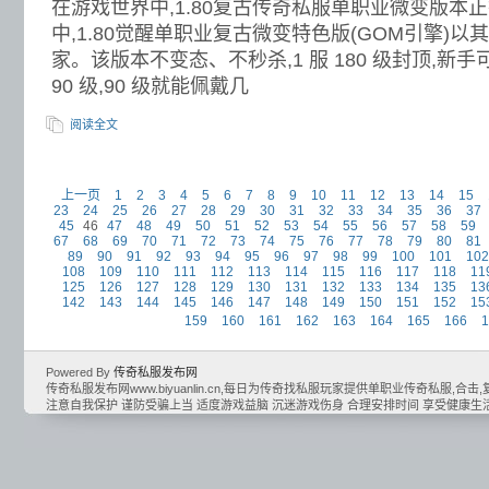
在游戏世界中,1.80复古传奇私服单职业微变版本
中,1.80觉醒单职业复古微变特色版(GOM引擎)
家。该版本不变态、不秒杀,1 服 180 级封顶,新
90 级,90 级就能佩戴几
阅读全文
上一页
1
2
3
4
5
6
7
8
9
10
11
12
13
14
15
23
24
25
26
27
28
29
30
31
32
33
34
35
36
37
45
46
47
48
49
50
51
52
53
54
55
56
57
58
59
67
68
69
70
71
72
73
74
75
76
77
78
79
80
81
89
90
91
92
93
94
95
96
97
98
99
100
101
102
108
109
110
111
112
113
114
115
116
117
118
11
125
126
127
128
129
130
131
132
133
134
135
13
142
143
144
145
146
147
148
149
150
151
152
15
159
160
161
162
163
164
165
166
1
Powered By
传奇私服发布网
传奇私服发布网www.biyuanlin.cn,每日为传奇找私服玩家提供单职业传奇私服,合击,复古
注意自我保护 谨防受骗上当 适度游戏益脑 沉迷游戏伤身 合理安排时间 享受健康生