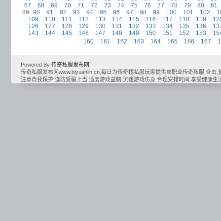
67
68
69
70
71
72
73
74
75
76
77
78
79
80
81
89
90
91
92
93
94
95
96
97
98
99
100
101
102
1
109
110
111
112
113
114
115
116
117
118
119
12
126
127
128
129
130
131
132
133
134
135
136
13
143
144
145
146
147
148
149
150
151
152
153
15
160
161
162
163
164
165
166
167
1
Powered By
传奇私服发布网
传奇私服发布网www.biyuanlin.cn,每日为传奇找私服玩家提供单职业传奇私服,合击,复古
注意自我保护 谨防受骗上当 适度游戏益脑 沉迷游戏伤身 合理安排时间 享受健康生