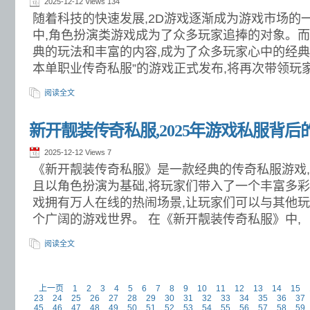
2025-12-12 Views
134
随着科技的快速发展,2D游戏逐渐成为游戏市场的
中,角色扮演类游戏成为了众多玩家追捧的对象。
典的玩法和丰富的内容,成为了众多玩家心中的经典
本单职业传奇私服”的游戏正式发布,将再次带领玩
阅读全文
新开靓装传奇私服,2025年游戏私服背
2025-12-12 Views
7
《新开靓装传奇私服》是一款经典的传奇私服游戏,
且以角色扮演为基础,将玩家们带入了一个丰富多
戏拥有万人在线的热闹场景,让玩家们可以与其他玩
个广阔的游戏世界。 在《新开靓装传奇私服》中,
阅读全文
上一页
1
2
3
4
5
6
7
8
9
10
11
12
13
14
15
23
24
25
26
27
28
29
30
31
32
33
34
35
36
37
45
46
47
48
49
50
51
52
53
54
55
56
57
58
59