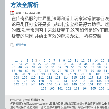
方法全解析
2026-7-31 Views
335
在传奇私服的世界里,法师和道士玩家常常依靠召唤
论是刷怪打宝还是参与战斗,宝宝都是得力助手。然
的情况,宝宝刚召出来就叛变了,这可如何是好?下
叛变的原因,并给出有效的解决办法。 祈祷套装
阅读全文
上一页
1
2
3
4
5
6
7
8
9
10
11
12
13
14
15
23
24
25
26
27
28
29
30
31
32
33
34
35
36
37
45
46
47
48
49
50
51
52
53
54
55
56
57
58
59
67
68
69
70
71
72
73
74
75
76
77
78
79
80
81
89
90
91
92
93
94
95
96
97
98
99
100
101
102
108
109
110
111
112
113
114
115
116
117
118
11
125
126
127
128
129
130
131
132
133
134
135
13
142
143
144
145
146
147
148
149
150
151
152
15
159
160
161
162
163
164
165
166
1
Powered By
传奇私服发布网
传奇私服发布网www.biyuanlin.cn,每日为传奇找私服玩家提供单职业传奇私服,合击,复古
注意自我保护 谨防受骗上当 适度游戏益脑 沉迷游戏伤身 合理安排时间 享受健康生